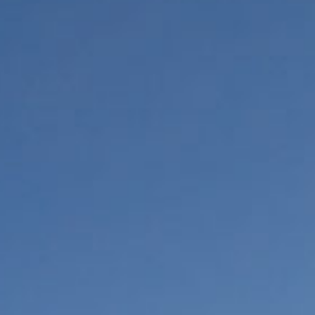
חופשות ס
כשרים