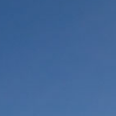
קי ונופשונים
 לציבור הדתי