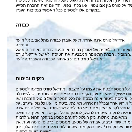
מעצרים, תקלות תכניות או כל פעולה של כוח עליון שמעבר לשליטת
ידיאל טורס בין אם צפוי ו /או בלתי צפוי. יחד עם זאת החברה תסייע
במקרים אלו לנוסעים ככל האפשר בנסיבות העניין.
כבודה
אידיאל טורס אינה אחראית על אובדן כבודה מתל אביב אל היעד
ובחזרה.
האחריות הבלעדית של אובדן כבודה או הגעת כבודה באיחור היא של
המוביל , חברת התעופה המבצעת את הטיסה ולא של אידיאל טורס.
אידיאל טורס תסיע באיתור הכבודה והעברתה ליעד.
נזקים וביטוח
על הנוסע לבטח את עצמו על חשבונו, אידיאל טורס מציעה לנוסעים
וח אישי, רפואי ומטען, מקיף ונרחב לפי צרכיו ורצונותיו. יש לשים לב
כי פוליסת ביטוח אינה מכסה את כלל המקרים של ביטול הזמנה ו /או
ל אירוע אחר ובכלל זה אירוע תאונתי, ביטחוני ו /או כל נזק שיגרם. על
הנוסע לקרוא בעיון את תנאי הפוליסה שברשותו. אידיאל טורס אינה
ראית לנזקים שיגרמו לנוסע, למטען או כל נזק ישיר או עקיף כתוצאה
מתאונות, מחלות, נזק העלול להיגרם לנוסע במהלך החופש לרבות
מות, שוד, גניבה, אבידה של מטען, מסמכים, כרטיסי טיסה ועוד. אין
טוח על סקיפס / ציוד במקומות שהחבילות כוללת מרכיבים אלו, ניתן
לעשות ביטוח במקום.