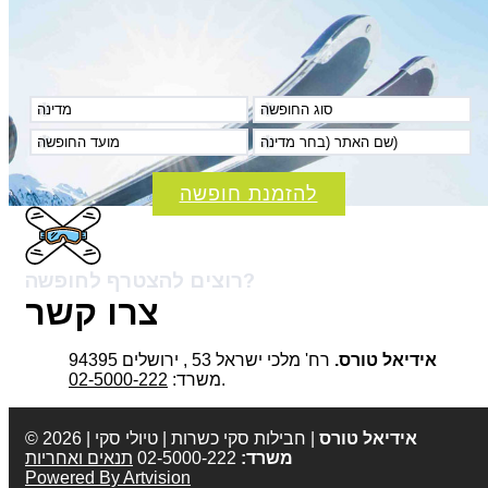
להזמנת חופשה
רוצים להצטרף לחופשה?
צרו קשר
אידיאל טורס.
רח' מלכי ישראל 53 , ירושלים 94395
.
משרד:
02-5000-222
אידיאל טורס
| חבילות סקי כשרות | טיולי סקי |
© 2026
משרד:
02-5000-222
תנאים ואחריות
Powered By Artvision