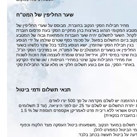
שער החליפין של המט"ח
מחיר חבילות הסקי הנקוב בחוברת, מבוסס על שערי החליפין של
טבע המקומי הנהוג בארצות בהן מתקיים הסקי בעת פרסום חוברת
 לקהל. השער לתשלום יהיה שער העברות והמחאות גבוה של המטבע
קוב ביום התשלום בפועל. על סכומי כסף שטרם שולמו על ידי הנוסע
בגין חבילת הסקי שהזמין, ישא הנוסע בלבד בכל שינוי כלשהו בשער
החליפין או בשערים המצטלבים של המט"ח, או במרכיבי הסקי הנ"ל,
בות שינוי במיסי דלק. אידיאל טורס שומרת לעצמה את הזכות לשנות
את מחירי החבילות עקב שינוי במחירי הטיסות ו /או שרותי הקרקע
באתרי הסקי, גם אם בוצע תשלום חלקי או מלא עבור החבילות סקי.
תנאי תשלום ודמי ביטול
ההזמנה יש לשלם מקדמה על סך 500 יורו לאדם.
תרת התשלום יש לשלם עד 25 יום לפני היציאה,
(עד 3 תשלומים
בכרטיס אשראי ללא ריבית פרט לאמריקן אקספרס תוספת של % 1.5
בהעברה בנקאית)
 תשלום במועד הנקוב ,משמעותו ביטול העסקה מצד הלקוח וכפוף
י הביטול כמפורט להלן:
עה על ביטול תעשה בכתב בלבד.