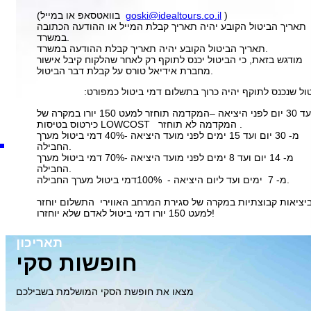
)
goski@idealtours.co.il
(בוואטסאפ או במייל
תאריך הביטול הקובע יהיה תאריך קבלת המייל או ההודעה הכתובה
במשרד.
תאריך הביטול הקובע יהיה תאריך קבלת ההודעה במשרד.
מודגש בזאת, כי הביטול יכנס לתוקף רק לאחר שהלקוח קיבל אישור
מחברת אידיאל טורס על קבלת דבר הביטול.
ול שנכנס לתוקף יהיה כרוך בתשלום דמי ביטול כמפורט:
עד 30 יום לפני היציאה –המקדמה תוחזר למעט 150 יורו במקרה של
כירטוס בטיסות LOWCOST המקדמה לא תוחזר .
מ- 30 יום ועד 15 ימים לפני מועד היציאה -40% דמי ביטול מערך
החבילה.
מ- 14 יום ועד 8 ימים לפני מועד היציאה -70% דמי ביטול מערך
החבילה.
מ- 7 ימים ועד ליום היציאה - 100%דמי ביטול מערך החבילה.
יציאות קבוצתיות במקרה של סגירת המרחב האווירי התשלום יוחזר
למעט 150 יורו דמי ביטול לאדם שלא יוחזרו!
תאריכון
חופשות סקי
מצאו את חופשת הסקי המושלמת בשבילכם