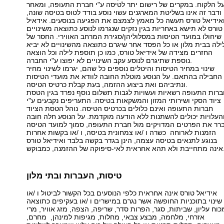
ל הלקוח. במקרים של רישום יתר לטיסה ע"י חברת התעופה, ומאחר
ודבר זה אינו בשליטת המארגנים עשוי נוסע בודד לטוס בטיסה שונה,
אידיאל טורס תעשה כל מאמץ לצמצם את הפגיעה בנוסעים. אידאיל
טורס לא תישא באחריות בגין נזקים שנגרמו לנוסע כתוצאה משינויים
שיחולו במועד הטיסות במסלוליהן/סגירת המרחב האווירי. החסר של
ילה בבית מלון או כל הפסד אחר שיגרם כתוצאה מהשינויים לא יביא
החזרים מצידה של אידיאל טורס, כמו כן תוספת לילה וכל הוצאה
נוספת שתיגרם לנוסע עקב השינויים לא יפוצו ע"י החברה.
שינוי במחיר הטיסות והיטלים נוספים כל שהם, יגרמו לשינוי מחיר
החבילה בהתאם. על הנוסע מוטלת החובה לוודא את מועדי הטיסות
ונתיביהם ואת ביצוע ההזמה, בעת קבלת כרטיס הטיסה.
רות התעופה רשאיות ועשויות לגבות תשלום נוסף נפרד בגין הטסת
ציוד הסקי ושירותי המזון והמשקאות בטיסה. התעריפים נקבעים ע"י
חברות התעופה ואינם כלולים בכרטיס הטיסה. נוהל הטסת הציוד
העלויות יכולים להשתנות ללא הודעה מוקדמת. על הנוסע חלה חובה
הזמנות לארוחה כשרה ו /או צמחונית בטיסה, ו /או בקשות אחרות
בנוגע לתנאים בטיסה עצמה, הינן בגדר בקשה בלבד ואידיאל טורס
אי-סיפוקה של ההזמנה, כמבוקש.
טיסות, העברות ובתי מלון
אידיאל טורס אינה אחראית כלפי הנוסעים בכל הקשור לביטול ו /או
שינוי בתוכניות החופשה אשר נגרם במישרים ו /או בעקיפים כתוצאה
כוח עליון, שביתות, סגר, הפרות סדר, שריפה, הצפה, מזג אוויר, מרי
אזרחי, מלחמה, מבצע צבאי, מחלות, מגיפות למינהן, מחרם,