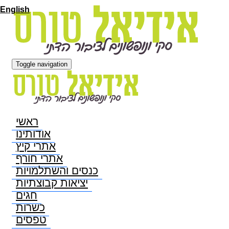
English
Toggle navigation
ראשי
אודותינו
אתרי קיץ
אתרי חורף
כנסים והשתלמויות
יציאות קבוצתיות
חגים
כשרות
טפסים